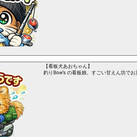
【看板犬あおちゃん】
釣りBow’s の看板娘。すごい甘えん坊で